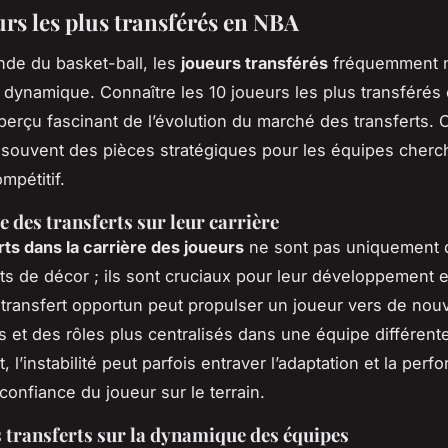
urs les plus transférés en NBA
de du basket-ball, les
joueurs transférés
fréquemment n
dynamique. Connaître les 10 joueurs les plus transférés
erçu fascinant de l’évolution du marché des transferts. 
souvent des pièces stratégiques pour les équipes cherc
mpétitif.
 des transferts sur leur carrière
rts dans la carrière des joueurs
ne sont pas uniquement 
 de décor ; ils sont cruciaux pour leur développement e
transfert opportun peut propulser un joueur vers de nouv
s et des rôles plus centralisés dans une équipe différent
 l’instabilité peut parfois entraver l’adaptation et la perf
 confiance du joueur sur le terrain.
 transferts sur la dynamique des équipes