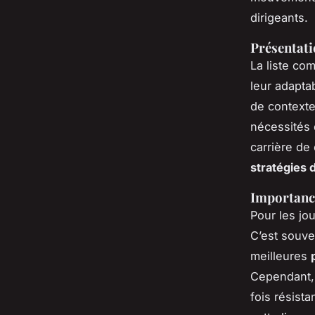
dirigeants.
Présentati
La liste co
leur adapta
de contexte
nécessités 
carrière de
stratégies 
Importance
Pour les jo
C’est souve
meilleures
Cependant, 
fois résista