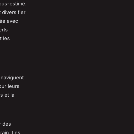
ous-estimé.
 diversifier
rée avec
erts
t les
 naviguent
ur leurs
s et la
r des
rain. Les