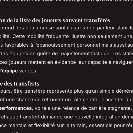
on de la liste des joueurs souvent transférés
mprend des noms qui se sont illustrés non par leur stabilit
bilité. Cette mobilité fréquente illustre non seulement un
s favorables à l’épanouissement personnel mais aussi a
des équipes en quête de réajustement tactique. Les stati
 ces joueurs mettent en évidence leur capacité à navigue
d’équipe
variées.
 des transferts
ueurs, être transféré représente plus qu’un simple démé
nt une chance de retrouver un rôle central, d’accéder à 
performances
, voire à une relance de carrière stagnante.
chaque transfert demande une nouvelle intégration dema
nce mentale et flexibilité sur le terrain, essentiels pour r