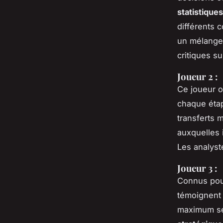
statistiques
différents 
un mélange 
critiques s
Joueur 2 :
Ce joueur o
chaque éta
transferts 
auxquelles 
Les analyst
Joueur 3 :
Connus pour
témoignent 
maximum ses