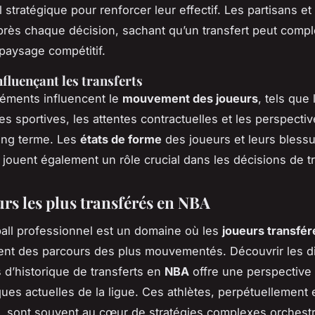
 stratégique pour renforcer leur effectif. Les partisans et
près chaque décision, sachant qu’un transfert peut comp
 paysage compétitif.
nfluençant les transferts
léments influencent le
mouvement des joueurs
, tels que 
s sportives, les attentes contractuelles et les perspecti
long terme. Les
états de forme
des joueurs et leurs bless
s jouent également un rôle crucial dans les décisions de tr
urs les plus transférés en NBA
all professionnel est un domaine où les
joueurs transfér
nt des parcours des plus mouvementés. Découvrir les d
s d’historique de transferts en
NBA
offre une perspective 
ues actuelles de la ligue. Ces athlètes, perpétuellement 
 sont souvent au cœur de stratégies complexes orchestr