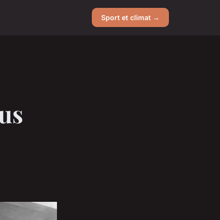
Sport et climat →
lus