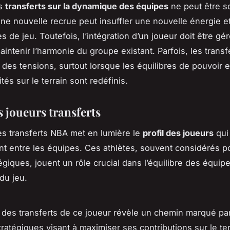
es
transferts sur la dynamique des équipes
ne peut être s
une nouvelle recrue peut insuffler une nouvelle énergie et
es de jeu. Toutefois, l’intégration d’un joueur doit être gé
intenir l’harmonie du groupe existant. Parfois, les transf
des tensions, surtout lorsque les équilibres de pouvoir e
tés sur le terrain sont redéfinis.
s joueurs transferts
es transferts NBA met en lumière le
profil des joueurs
qui
 entre les équipes. Ces athlètes, souvent considérés po
égiques, jouent un rôle crucial dans l’équilibre des équipe
du jeu.
e des transferts de ce joueur révèle un chemin marqué pa
tratégiques visant à maximiser ses contributions sur le ter