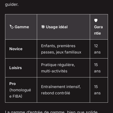
guider.
🛡️
🏷️ Gamme
🎯 Usage idéal
Gara
ntie
Enfants, premières
12
Novice
passes, jeux familiaux
ans
Pratique régulière,
15
Loisirs
multi-activités
ans
Pro
Entraînement intensif,
15
(homologué
rebond contrôlé
ans
e FIBA)
La gamme d’entrée de gamme, bien que solide,