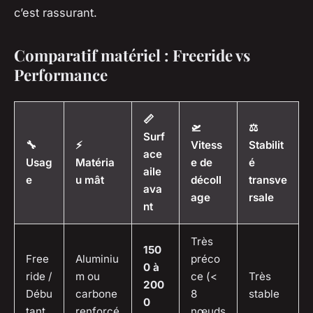
c’est rassurant.
Comparatif matériel : Freeride vs
Performance
📏
🛫
⚖️
Surf
🔧
⚡
Vitess
Stabilit
ace
Usag
Matéria
e de
é
aile
e
u mât
décoll
transve
ava
age
rsale
nt
Très
150
Free
Aluminiu
préco
0 à
ride /
m ou
ce (<
Très
200
Débu
carbone
8
stable
0
tant
renforcé
nœuds