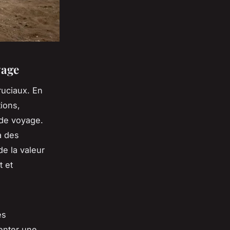
yage
uciaux. En
tions,
 de voyage.
a des
de la valeur
t et
es
enter une