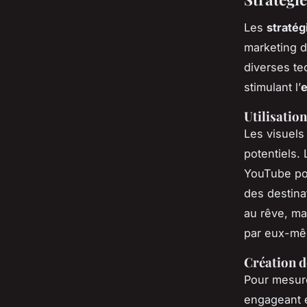
Les
stratég
marketing d
diverses tec
stimulant l’
e
Utilisatio
Les visuels
potentiels.
YouTube pou
des destina
au rêve, mai
par eux-m
Création d
Pour mesure
engageant e