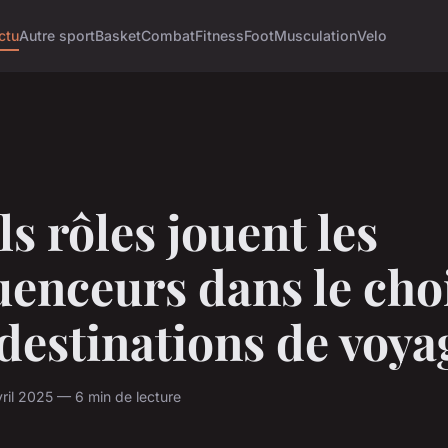
ctu
Autre sport
Basket
Combat
Fitness
Foot
Musculation
Velo
s rôles jouent les
uenceurs dans le cho
destinations de voya
ril 2025 — 6 min de lecture