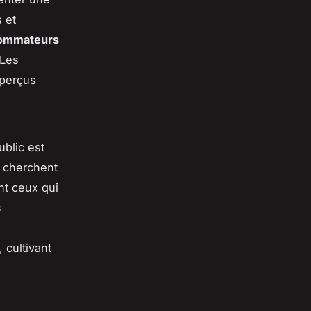
 et
sommateurs
 Les
aperçus
ublic est
s cherchent
nt ceux qui
s
s
 cultivant