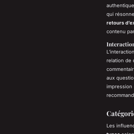
authentique
qui résonne
retours d’e
contenu par
Interactio
L’interacti
relation de
commentaire
aux questio
impression 
recommanda
Catégorie
Les influen