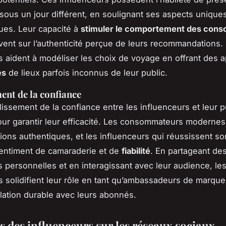
 sous un jour différent, en soulignant ses aspects uniques
ues. Leur capacité à
stimuler le comportement des con
ent sur l’authenticité perçue de leurs recommandations.
s aident à modéliser les choix de voyage en offrant des 
es
de lieux parfois inconnus de leur public.
ent de la confiance
blissement de la confiance entre les influenceurs et leur p
our garantir leur efficacité. Les consommateurs moderne
ons authentiques, et les influenceurs qui réussissent so
entiment de camaraderie et de
fiabilité
. En partageant de
 personnelles et en interagissant avec leur audience, le
s solidifient leur rôle en tant qu’ambassadeurs de marque,
elation durable avec leurs abonnés.
s des influenceurs sur les réseaux sociaux