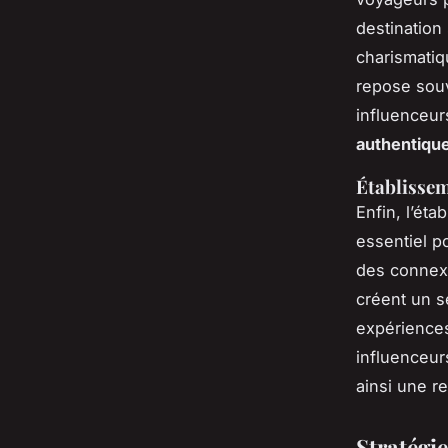
destination
charismatiq
repose souv
influenceur
authentiqu
Établissem
Enfin, l’éta
essentiel p
des connexi
créent un s
expériences
influenceur
ainsi une r
Stratégie