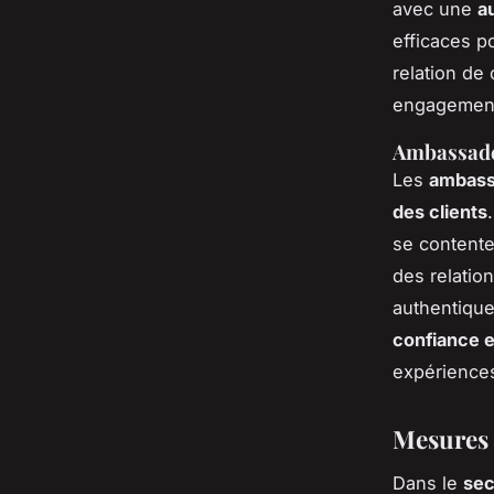
avec une
a
efficaces p
relation de 
engagement 
Ambassade
Les
ambass
des clients
se contente
des relatio
authentique
confiance 
expériences
Mesures 
Dans le
sec