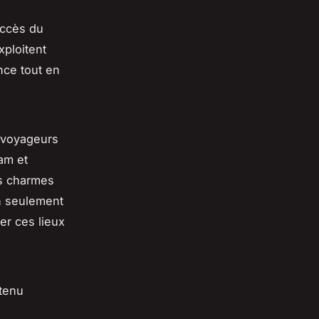
uccès du
xploitent
ence tout en
s voyageurs
am et
es charmes
on seulement
er ces lieux
ntenu