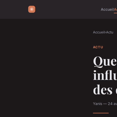
Accueil
A
Accueil
›
Actu
ACTU
Quel
infl
des 
Yanis — 24 av