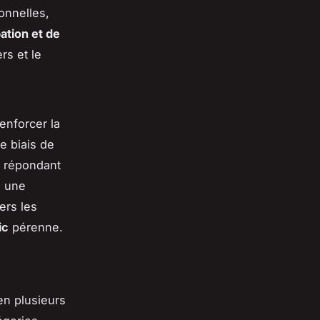
onnelles,
pation et de
rs et le
enforcer la
e biais de
, répondant
e une
ers les
ic
pérenne.
en plusieurs