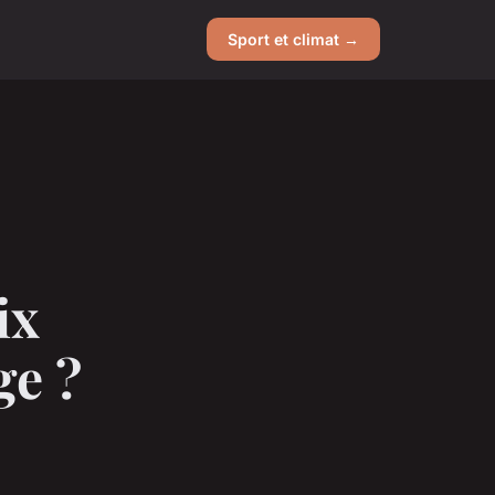
Sport et climat →
ix
ge ?