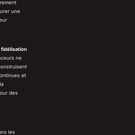
èrement
aurer une
leur
a
fidélisation
enceurs ne
onstruisent
ontinues et
la
pour des
ans les