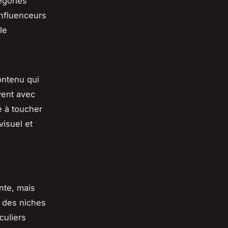
égories
influenceurs
le
ontenu qui
vent avec
é à toucher
visuel et
nte, mais
 des niches
culiers