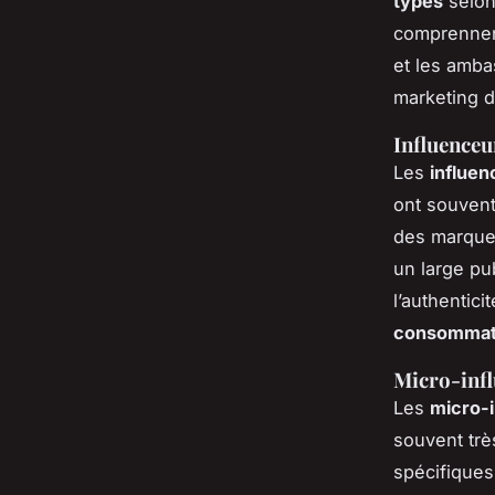
types
selon
comprennent
et les amba
marketing d
Influenceu
Les
influen
ont souvent
des marques
un large pub
l’authentici
consommat
Micro-inf
Les
micro-
souvent trè
spécifiques