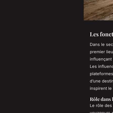
Les fonc
Dans le sec
premier lie
influençant
Les influen
plateformes
d’une destin
inspirent l
Rôle dans 
Le rôle des 
voyageurs p